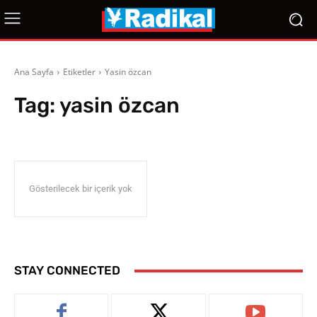
Ana Sayfa
Etiketler
Yasin özcan
Tag:
yasin özcan
Gösterilecek bir içerik yok
STAY CONNECTED