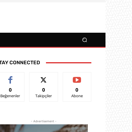
TAY CONNECTED
0
0
0
Beğenenler
Takipçiler
Abone
- Advertisement -