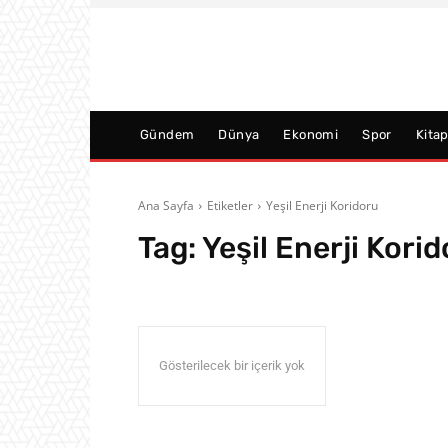
Gündem
Dünya
Ekonomi
Spor
Kita
Ana Sayfa
Etiketler
Yeşil Enerji Koridoru
Tag:
Yeşil Enerji Kori
Gösterilecek bir içerik yok