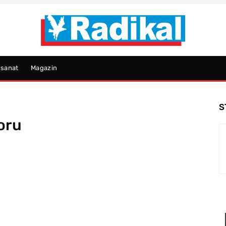
psanat
Magazin
S
doru