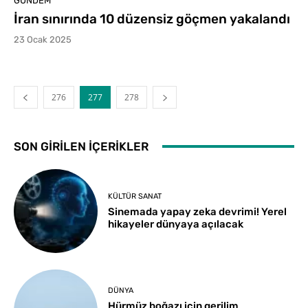
GÜNDEM
İran sınırında 10 düzensiz göçmen yakalandı
23 Ocak 2025
276
277
278
SON GIRILEN İÇERIKLER
KÜLTÜR SANAT
Sinemada yapay zeka devrimi! Yerel
hikayeler dünyaya açılacak
DÜNYA
Hürmüz boğazı için gerilim