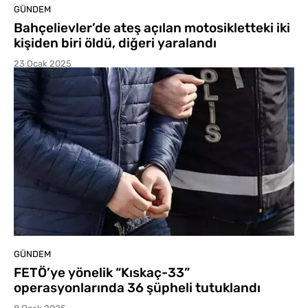
GÜNDEM
Bahçelievler’de ateş açılan motosikletteki iki
kişiden biri öldü, diğeri yaralandı
23 Ocak 2025
GÜNDEM
FETÖ’ye yönelik “Kıskaç-33”
operasyonlarında 36 şüpheli tutuklandı