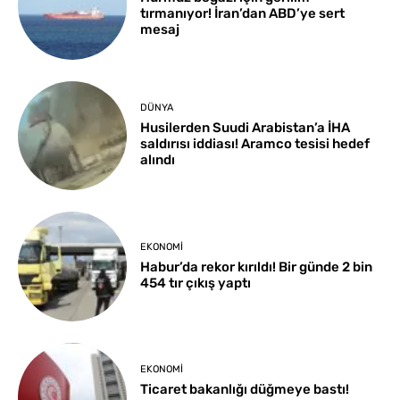
tırmanıyor! İran’dan ABD’ye sert
mesaj
DÜNYA
Husilerden Suudi Arabistan’a İHA
saldırısı iddiası! Aramco tesisi hedef
alındı
EKONOMI
Habur’da rekor kırıldı! Bir günde 2 bin
454 tır çıkış yaptı
EKONOMI
Ticaret bakanlığı düğmeye bastı!