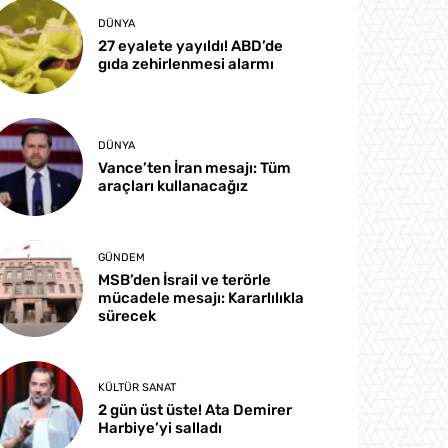
DÜNYA
27 eyalete yayıldı! ABD’de
gıda zehirlenmesi alarmı
DÜNYA
Vance’ten İran mesajı: Tüm
araçları kullanacağız
GÜNDEM
MSB’den İsrail ve terörle
mücadele mesajı: Kararlılıkla
sürecek
KÜLTÜR SANAT
2 gün üst üste! Ata Demirer
Harbiye’yi salladı