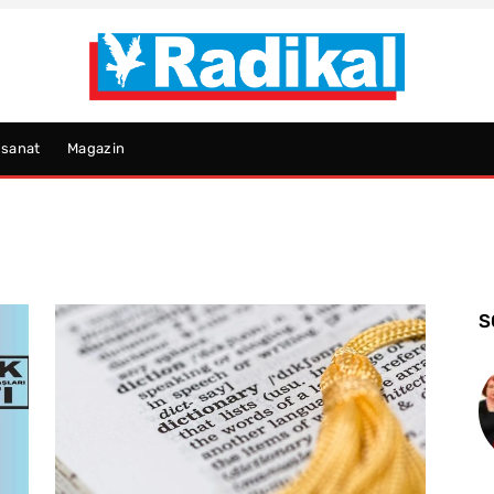
psanat
Magazin
S