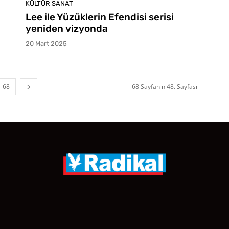
KÜLTÜR SANAT
Lee ile Yüzüklerin Efendisi serisi
yeniden vizyonda
20 Mart 2025
68
68 Sayfanın 48. Sayfası