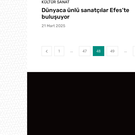
KÜLTÜR SANAT
Dünyaca ünlü sanatçılar Efes’te
buluşuyor
21 Mart 2025
...
...
1
47
48
49