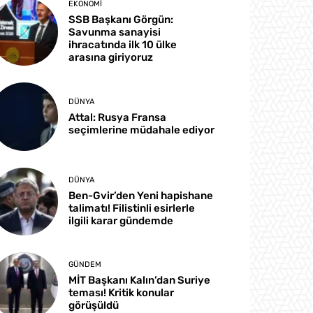
EKONOMI
SSB Başkanı Görgün:
Savunma sanayisi
ihracatında ilk 10 ülke
arasına giriyoruz
DÜNYA
Attal: Rusya Fransa
seçimlerine müdahale ediyor
DÜNYA
Ben-Gvir’den Yeni hapishane
talimatı! Filistinli esirlerle
ilgili karar gündemde
GÜNDEM
MİT Başkanı Kalın’dan Suriye
teması! Kritik konular
görüşüldü