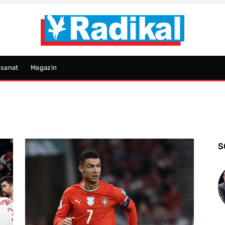
psanat
Magazin
S