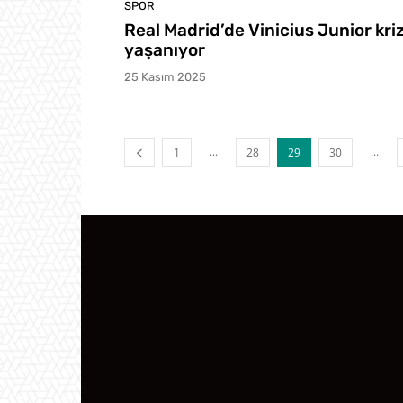
SPOR
Real Madrid’de Vinicius Junior kriz
yaşanıyor
25 Kasım 2025
...
...
1
28
29
30