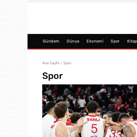
Gündem
Dünya
Ekonomi
Spor
Kita
Ana Sayfa
Spor
Spor