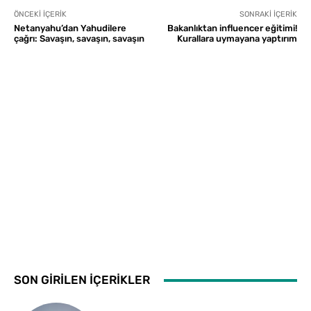
ÖNCEKI İÇERIK
SONRAKI İÇERIK
Netanyahu’dan Yahudilere
Bakanlıktan influencer eğitimi!
çağrı: Savaşın, savaşın, savaşın
Kurallara uymayana yaptırım
SON GİRİLEN İÇERİKLER