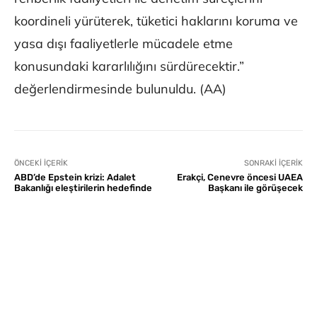
koordineli yürüterek, tüketici haklarını koruma ve
yasa dışı faaliyetlerle mücadele etme
konusundaki kararlılığını sürdürecektir.”
değerlendirmesinde bulunuldu. (AA)
ÖNCEKI İÇERIK
SONRAKI İÇERIK
ABD’de Epstein krizi: Adalet
Erakçi, Cenevre öncesi UAEA
Bakanlığı eleştirilerin hedefinde
Başkanı ile görüşecek