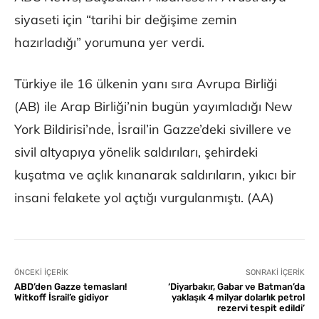
siyaseti için “tarihi bir değişime zemin
hazırladığı” yorumuna yer verdi.
Türkiye ile 16 ülkenin yanı sıra Avrupa Birliği
(AB) ile Arap Birliği’nin bugün yayımladığı New
York Bildirisi’nde, İsrail’in Gazze’deki sivillere ve
sivil altyapıya yönelik saldırıları, şehirdeki
kuşatma ve açlık kınanarak saldırıların, yıkıcı bir
insani felakete yol açtığı vurgulanmıştı. (AA)
ÖNCEKI İÇERIK
SONRAKI İÇERIK
ABD’den Gazze temasları!
‘Diyarbakır, Gabar ve Batman’da
Witkoff İsrail’e gidiyor
yaklaşık 4 milyar dolarlık petrol
rezervi tespit edildi’