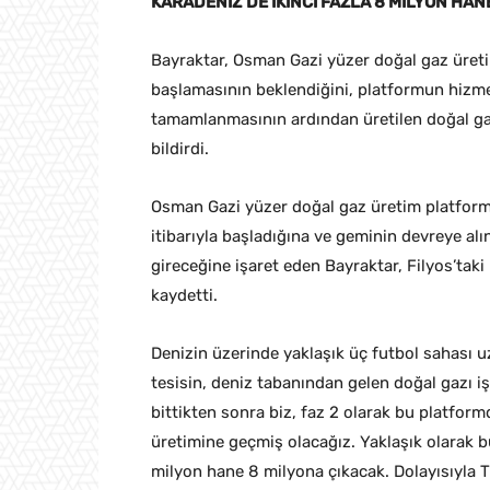
KARADENİZ’DE İKİNCİ FAZLA 8 MİLYON HAN
Bayraktar, Osman Gazi yüzer doğal gaz üret
başlamasının beklendiğini, platformun hizmet
tamamlanmasının ardından üretilen doğal gaz
bildirdi.
Osman Gazi yüzer doğal gaz üretim platformu
itibarıyla başladığına ve geminin devreye al
gireceğine işaret eden Bayraktar, Filyos’tak
kaydetti.
Denizin üzerinde yaklaşık üç futbol sahası 
tesisin, deniz tabanından gelen doğal gazı i
bittikten sonra biz, faz 2 olarak bu platfor
üretimine geçmiş olacağız. Yaklaşık olarak
milyon hane 8 milyona çıkacak. Dolayısıyla T