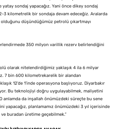
ve yatay sondaj yapacağız. Yani önce dikey sondaj
-3 kilometrelik bir sondaja devam edeceğiz. Aralarda
var olduğunu düşündüğümüz petrolü çıkartmayı
lendirmede 350 milyon varillik rezerv belirlendiğini
lü olarak nitelendirdiğimiz yaklaşık 4 ila 6 milyar
z. 7 bin 600 kilometrekarelik bir alandan
aşık 12’de 1’inde operasyona başlıyoruz. Diyarbakır
yor. Bu teknolojiyi doğru uygulayabilmek, maliyetini
 O anlamda da inşallah önümüzdeki süreçte bu sene
mini yapacağız, planlamamız önümüzdeki 3 yıl içerisinde
 ve buradan üretime geçebilmek.”