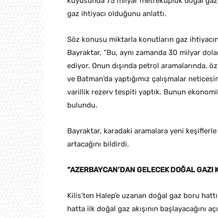
kuyusunda 75 milyar metreküplük doğal gaz keş
gaz ihtiyacı olduğunu anlattı.
Söz konusu miktarla konutların gaz ihtiyacın
Bayraktar, “Bu, aynı zamanda 30 milyar dola
ediyor. Onun dışında petrol aramalarında, öz
ve Batman’da yaptığımız çalışmalar neticesin
varillik rezerv tespiti yaptık. Bunun ekonomi
bulundu.
Bayraktar, karadaki aramalara yeni keşiflerl
artacağını bildirdi.
“AZERBAYCAN’DAN GELECEK DOĞAL GAZI K
Kilis’ten Halep’e uzanan doğal gaz boru hat
hatta ilk doğal gaz akışının başlayacağını açı