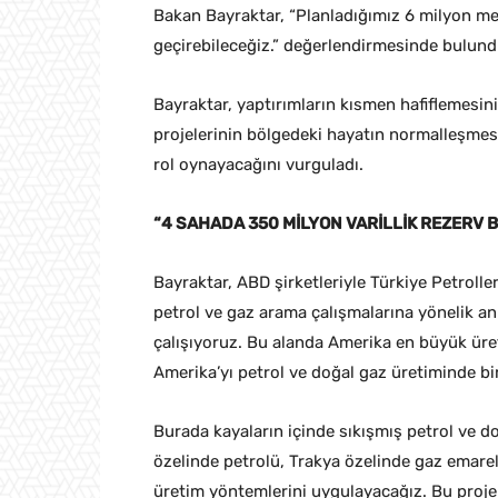
Bakan Bayraktar, “Planladığımız 6 milyon me
geçirebileceğiz.” değerlendirmesinde bulund
Bayraktar, yaptırımların kısmen hafiflemesini
projelerinin bölgedeki hayatın normalleşmes
rol oynayacağını vurguladı.
“4 SAHADA 350 MİLYON VARİLLİK REZERV 
Bayraktar, ABD şirketleriyle Türkiye Petrolle
petrol ve gaz arama çalışmalarına yönelik anl
çalışıyoruz. Bu alanda Amerika en büyük üre
Amerika’yı petrol ve doğal gaz üretiminde bi
Burada kayaların içinde sıkışmış petrol ve do
özelinde petrolü, Trakya özelinde gaz ema
üretim yöntemlerini uygulayacağız. Bu proje