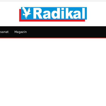
psanat
Magazin