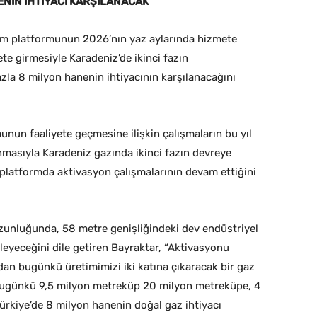
ENİN İHTİYACI KARŞILANACAK
im platformunun 2026’nın yaz aylarında hizmete
e girmesiyle Karadeniz’de ikinci fazın
la 8 milyon hanenin ihtiyacının karşılanacağını
nun faaliyete geçmesine ilişkin çalışmaların bu yıl
ınmasıyla Karadeniz gazında ikinci fazın devreye
i platformda aktivasyon çalışmalarının devam ettiğini
uzunluğunda, 58 metre genişliğindeki dev endüstriyel
şleyeceğini dile getiren Bayraktar, “Aktivasyonu
mdan bugünkü üretimimizi iki katına çıkaracak bir gaz
 bugünkü 9,5 milyon metreküp 20 milyon metreküpe, 4
ürkiye’de 8 milyon hanenin doğal gaz ihtiyacı