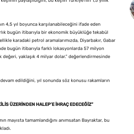
finin paylaşıldığını, bu keşfin Türkiye’nin 1,5 yıllık
ın 4,5 yıl boyunca karşılanabileceğini ifade eden
rlık bugün itibarıyla bir ekonomik büyüklüğe tekabül
ellikle karadaki petrol aramalarımızda, Diyarbakır, Gabar
de bugün itibarıyla farklı lokasyonlarda 57 milyon
k değeri, yaklaşık 4 milyar dolar.” değerlendirmesinde
e devam edildiğini, yıl sonunda söz konusu rakamların
İLİS ÜZERİNDEN HALEP’E İHRAÇ EDECEĞİZ”
tının mayısta tamamlandığını anımsatan Bayraktar, bu
kladı.