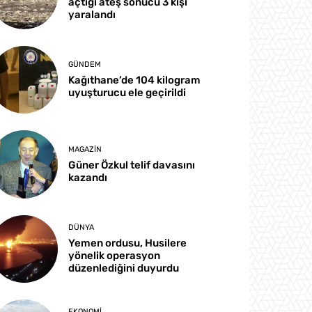
açtığı ateş sonucu 3 kişi
yaralandı
GÜNDEM
Kağıthane’de 104 kilogram
uyuşturucu ele geçirildi
MAGAZIN
Güner Özkul telif davasını
kazandı
DÜNYA
Yemen ordusu, Husilere
yönelik operasyon
düzenlediğini duyurdu
EKONOMI