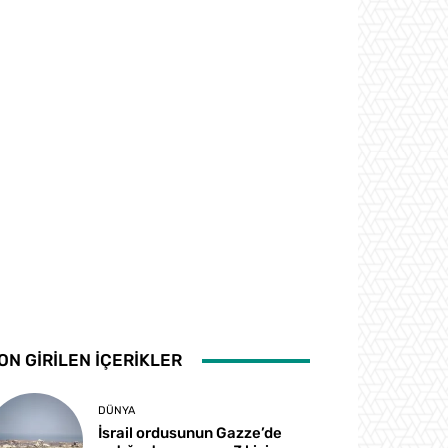
ON GİRİLEN İÇERİKLER
DÜNYA
İsrail ordusunun Gazze’de