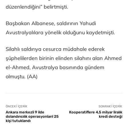
düzenlendiğini” belirtmişti.
Başbakan Albanese, saldırının Yahudi
Avustralyalılara yönelik olduğunu kaydetmişti.
Silahlı saldırıya cesurca müdahale ederek
şüphelilerden birinin elinden silahını alan Ahmed
el-Ahmed, Avustralya basınında gündem
olmuştu. (AA)
ÖNCEKI İÇERIK
SONRAKI İÇERIK
Ankara merkezli 9 ilde
Kooperatiflere 4,5 milyar liralık
dolandırıcılık operasyonları! 25
kredi desteği
kişi tutuklandı