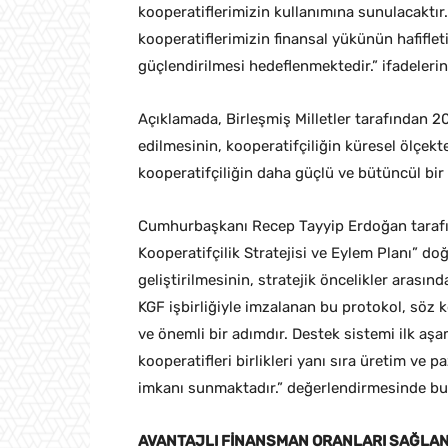
kooperatiflerimizin kullanımına sunulacaktı
kooperatiflerimizin finansal yükünün hafiflet
güçlendirilmesi hedeflenmektedir.” ifadelerine
Açıklamada, Birleşmiş Milletler tarafından 202
edilmesinin, kooperatifçiliğin küresel ölçek
kooperatifçiliğin daha güçlü ve bütüncül bir 
Cumhurbaşkanı Recep Tayyip Erdoğan taraf
Kooperatifçilik Stratejisi ve Eylem Planı” 
geliştirilmesinin, stratejik öncelikler arası
KGF işbirliğiyle imzalanan bu protokol, söz
ve önemli bir adımdır. Destek sistemi ilk aşa
kooperatifleri birlikleri yanı sıra üretim ve 
imkanı sunmaktadır.” değerlendirmesinde bu
AVANTAJLI FİNANSMAN ORANLARI SAĞLA