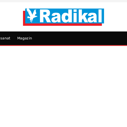
psanat
Magazin