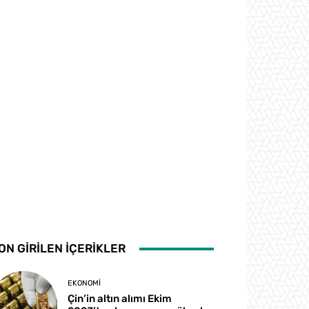
ON GİRİLEN İÇERİKLER
EKONOMI
Çin’in altın alımı Ekim