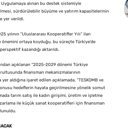
r. Uygulamaya alınan bu destek sistemiyle
ilmesi, sürdürülebilir büyüme ve yatırım kapasitelerinin
 yer verildi.
5 yılının “Uluslararası Kooperatifler Yılı” ilan
te önemini ortaya koyduğu, bu süreçte Türkiye’de
perspektif kazandığı aktarıldı.
ından açıklanan “2025-2029 dönemi Türkiye
doğrultusunda finansman mekanizmalarının
nda yer aldığına işaret edilen açıklamada, “TESKOMB ve
 konusu hedeflerin hayata geçirilmesine yönelik somut
mada tarım satış ile kadın girişimi, üretim ve işletme
pazarlama ile küçük sanat kooperatifleri için finansman
lunuldu.
NACAK