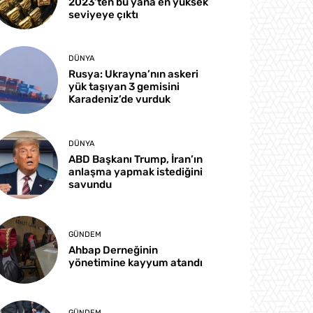
2023’ten bu yana en yüksek
seviyeye çıktı
DÜNYA
Rusya: Ukrayna’nın askeri
yük taşıyan 3 gemisini
Karadeniz’de vurduk
DÜNYA
ABD Başkanı Trump, İran’ın
anlaşma yapmak istediğini
savundu
GÜNDEM
Ahbap Derneğinin
yönetimine kayyum atandı
GÜNDEM