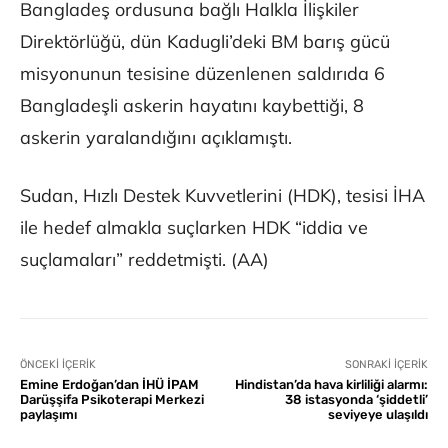
Bangladeş ordusuna bağlı Halkla İlişkiler
Direktörlüğü, dün Kadugli’deki BM barış gücü
misyonunun tesisine düzenlenen saldırıda 6
Bangladeşli askerin hayatını kaybettiği, 8
askerin yaralandığını açıklamıştı.
Sudan, Hızlı Destek Kuvvetlerini (HDK), tesisi İHA
ile hedef almakla suçlarken HDK “iddia ve
suçlamaları” reddetmişti. (AA)
ÖNCEKI İÇERIK
SONRAKI İÇERIK
Emine Erdoğan’dan İHÜ İPAM
Hindistan’da hava kirliliği alarmı:
Darüşşifa Psikoterapi Merkezi
38 istasyonda ‘şiddetli’
paylaşımı
seviyeye ulaşıldı