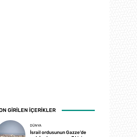
ON GİRİLEN İÇERİKLER
DÜNYA
İsrail ordusunun Gazze’de