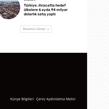
Türkiye, ihracatta hedef
ülkelere 6 ayda 94 milyar
dolarlık satış yaptı
Devamını Göster
Künye Bilgileri
Çerez Aydınlatma Metni