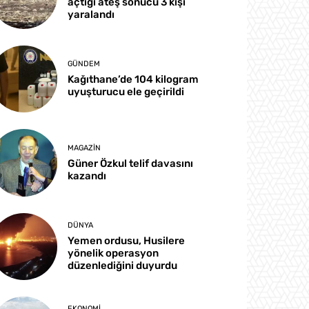
açtığı ateş sonucu 3 kişi
yaralandı
GÜNDEM
Kağıthane’de 104 kilogram
uyuşturucu ele geçirildi
MAGAZIN
Güner Özkul telif davasını
kazandı
DÜNYA
Yemen ordusu, Husilere
yönelik operasyon
düzenlediğini duyurdu
EKONOMI