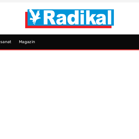
psanat
Magazin