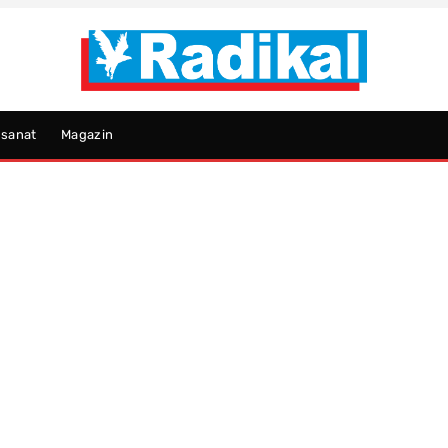
psanat
Magazin