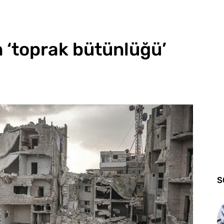
n ‘toprak bütünlüğü’
S