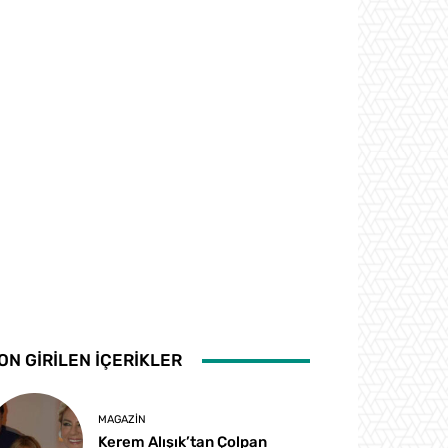
ON GİRİLEN İÇERİKLER
MAGAZIN
Kerem Alışık’tan Çolpan