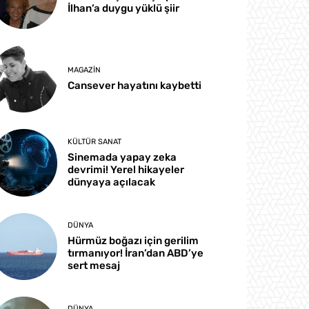
İlhan’a duygu yüklü şiir
MAGAZIN
Cansever hayatını kaybetti
KÜLTÜR SANAT
Sinemada yapay zeka
devrimi! Yerel hikayeler
dünyaya açılacak
DÜNYA
Hürmüz boğazı için gerilim
tırmanıyor! İran’dan ABD’ye
sert mesaj
DÜNYA