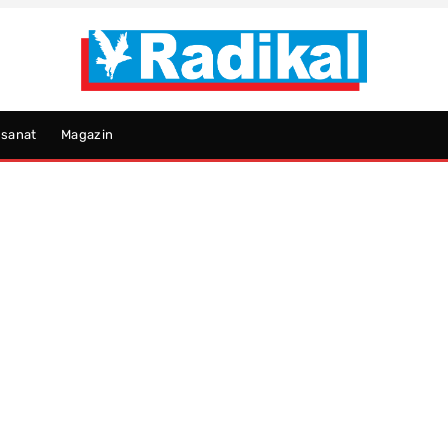
psanat
Magazin