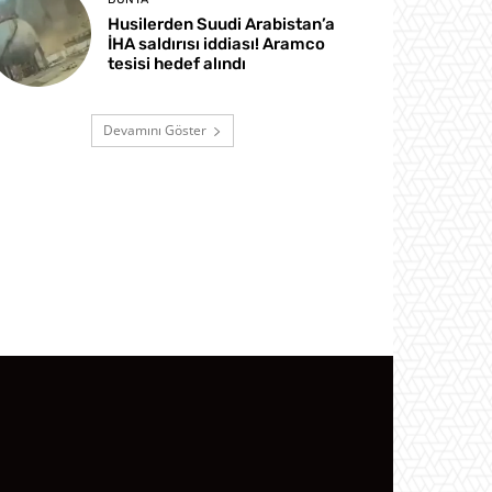
Husilerden Suudi Arabistan’a
İHA saldırısı iddiası! Aramco
tesisi hedef alındı
Devamını Göster