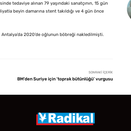
inde tedaviye alınan 79 yaşındaki sanatçının, 15 gün
iyatla beyin damarına stent takıldığı ve 4 gün önce
a, Antalya’da 2020’de oğlunun böbreği nakledilmişti.
SONRAKI İÇERIK
BM’den Suriye için ‘toprak bütünlüğü’ vurgusu