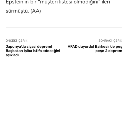
Epstein’in bir “müşteri listesi olmadığını” ileri
sürmüştü. (AA)
ÖNCEKI İÇERIK
SONRAKI İÇERIK
Japonya’da siyasi deprem!
AFAD duyurdu! Balıkesir’de peş
Başbakan İşiba istifa edeceğini
peşe 2 deprem
açıkladı