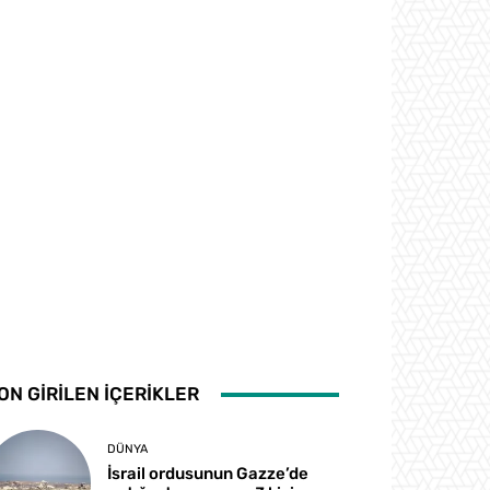
ON GİRİLEN İÇERİKLER
DÜNYA
İsrail ordusunun Gazze’de