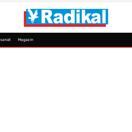
psanat
Magazin