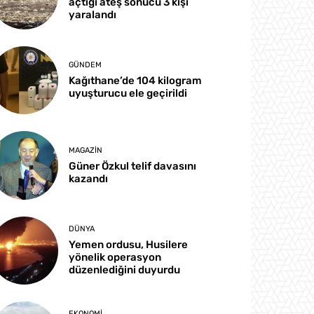
açtığı ateş sonucu 3 kişi
yaralandı
GÜNDEM
Kağıthane’de 104 kilogram
uyuşturucu ele geçirildi
MAGAZIN
Güner Özkul telif davasını
kazandı
DÜNYA
Yemen ordusu, Husilere
yönelik operasyon
düzenlediğini duyurdu
EKONOMI