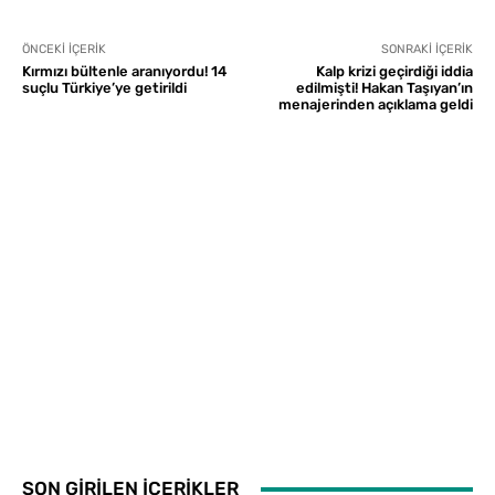
ÖNCEKI İÇERIK
SONRAKI İÇERIK
Kırmızı bültenle aranıyordu! 14
Kalp krizi geçirdiği iddia
suçlu Türkiye’ye getirildi
edilmişti! Hakan Taşıyan’ın
menajerinden açıklama geldi
SON GİRİLEN İÇERİKLER