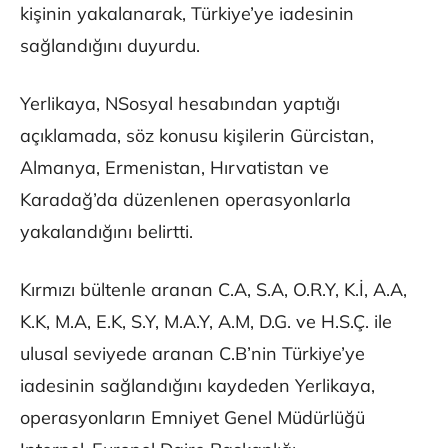
kişinin yakalanarak, Türkiye’ye iadesinin
sağlandığını duyurdu.
Yerlikaya, NSosyal hesabından yaptığı
açıklamada, söz konusu kişilerin Gürcistan,
Almanya, Ermenistan, Hırvatistan ve
Karadağ’da düzenlenen operasyonlarla
yakalandığını belirtti.
Kırmızı bültenle aranan C.A, S.A, O.R.Y, K.İ, A.A,
K.K, M.A, E.K, S.Y, M.A.Y, A.M, D.G. ve H.S.Ç. ile
ulusal seviyede aranan C.B’nin Türkiye’ye
iadesinin sağlandığını kaydeden Yerlikaya,
operasyonların Emniyet Genel Müdürlüğü