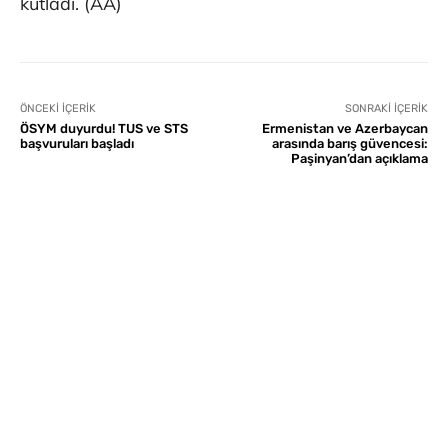
kutladı. (AA)
ÖNCEKI İÇERIK
SONRAKI İÇERIK
ÖSYM duyurdu! TUS ve STS
Ermenistan ve Azerbaycan
başvuruları başladı
arasında barış güvencesi:
Paşinyan’dan açıklama