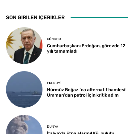
SON GİRİLEN İÇERİKLER
GÜNDEM
Cumhurbaşkanı Erdoğan, görevde 12
yılı tamamladı
EKONOMI
Hürmüz Boğazı’na alternatif hamlesi!
Umman’dan petrol için kritik adım
DÜNYA
İtalya’da Etna alarmı! Kül bulutu