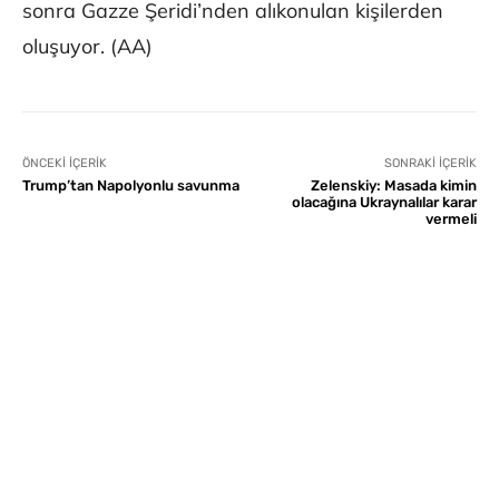
sonra Gazze Şeridi’nden alıkonulan kişilerden
oluşuyor. (AA)
ÖNCEKI İÇERIK
SONRAKI İÇERIK
Trump’tan Napolyonlu savunma
Zelenskiy: Masada kimin
olacağına Ukraynalılar karar
vermeli