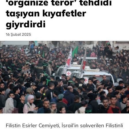
‘organize terör’ tehdidi
taşıyan kıyafetler
giyrdirdi
16 Şubat 2025
Filistin Esirler Cemiyeti, İsrail’in salıverilen Filistinli