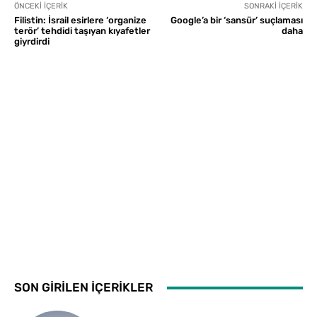
ÖNCEKI İÇERIK
SONRAKI İÇERIK
Filistin: İsrail esirlere ‘organize
Google’a bir ‘sansür’ suçlaması
terör’ tehdidi taşıyan kıyafetler
daha
giyrdirdi
SON GİRİLEN İÇERİKLER