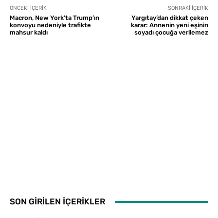
ÖNCEKI İÇERIK
SONRAKI İÇERIK
Macron, New York’ta Trump’ın
Yargıtay’dan dikkat çeken
konvoyu nedeniyle trafikte
karar: Annenin yeni eşinin
mahsur kaldı
soyadı çocuğa verilemez
SON GİRİLEN İÇERİKLER