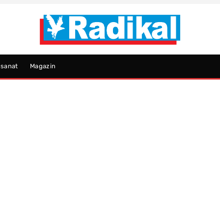
psanat
Magazin