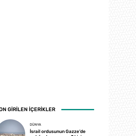
ON GİRİLEN İÇERİKLER
DÜNYA
İsrail ordusunun Gazze’de