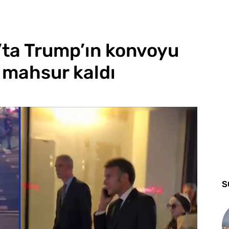
’ta Trump’ın konvoyu
e mahsur kaldı
S