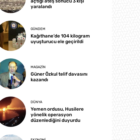
açtığı ateş sonucu 3 kişi
yaralandı
GÜNDEM
Kağıthane’de 104 kilogram
uyuşturucu ele geçirildi
MAGAZIN
Güner Özkul telif davasını
kazandı
DÜNYA
Yemen ordusu, Husilere
yönelik operasyon
düzenlediğini duyurdu
EKONOMI