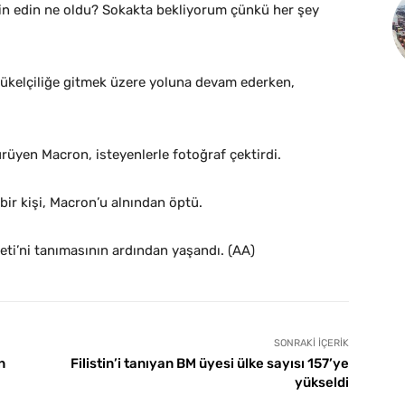
min edin ne oldu? Sokakta bekliyorum çünkü her şey
yükelçiliğe gitmek üzere yoluna devam ederken,
rüyen Macron, isteyenlerle fotoğraf çektirdi.
ir kişi, Macron’u alnından öptü.
eti’ni tanımasının ardından yaşandı. (AA)
SONRAKI İÇERIK
n
Filistin’i tanıyan BM üyesi ülke sayısı 157’ye
yükseldi