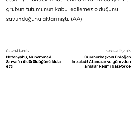
grubun tutumunun kabul edilemez olduğunu
savunduğunu aktarmıştı. (AA)
ÖNCEKI İÇERIK
SONRAKI İÇERIK
Netanyahu, Muhammed
Cumhurbaşkanı Erdoğan
Sinvar’ın öldürüldüğünü iddia
imzaladı! Atamalar ve görevden
etti
almalar Resmi Gazete’de