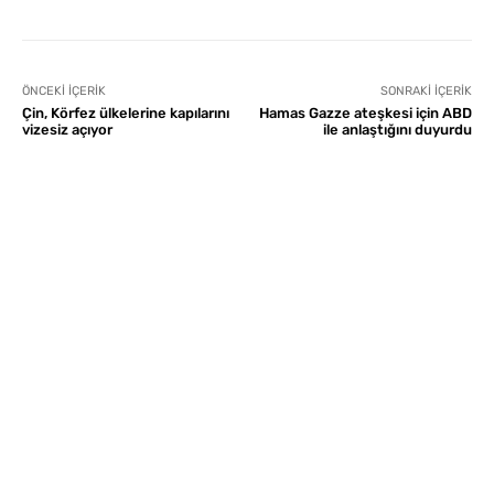
ÖNCEKI İÇERIK
SONRAKI İÇERIK
Çin, Körfez ülkelerine kapılarını
Hamas Gazze ateşkesi için ABD
vizesiz açıyor
ile anlaştığını duyurdu