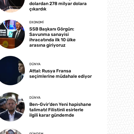
dolardan 278 milyar dolara
çıkardık
EKONOMI
SSB Başkanı Görgün:
Savunma sanayisi
ihracatında ilk 10 ülke
arasına giriyoruz
DÜNYA
Attal: Rusya Fransa
seçimlerine müdahale ediyor
DÜNYA
Ben-Gvir’den Yeni hapishane
talimatı! Filistinli esirlerle
ilgili karar gündemde
GÜNDEM