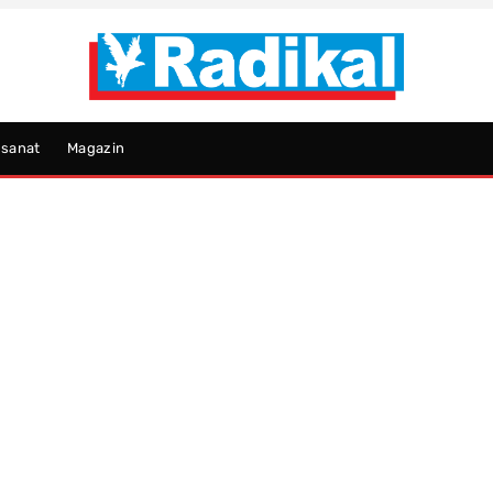
psanat
Magazin