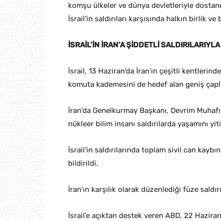
komşu ülkeler ve dünya devletleriyle dostane 
İsrail’in saldırıları karşısında halkın birlik v
İSRAİL’İN İRAN’A ŞİDDETLİ SALDIRILARIY
İsrail, 13 Haziran’da İran’ın çeşitli kentleri
komuta kademesini de hedef alan geniş çaplı 
İran’da Genelkurmay Başkanı, Devrim Muhafız
nükleer bilim insanı saldırılarda yaşamını yiti
İsrail’in saldırılarında toplam sivil can kaybı
bildirildi.
İran’ın karşılık olarak düzenlediği füze saldırı
İsrail’e açıktan destek veren ABD, 22 Haziran