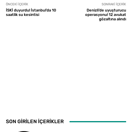
ÖNCEKI İÇERIK
SONRAKI İÇERIK
İSKİ duyurdu! İstanbul’da 10
Denizli’de uyuşturucu
saatlik su kesintisi
operasyonu! 12 avukat
gözaltına alındı
SON GİRİLEN İÇERİKLER