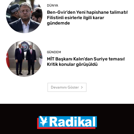
DÜNYA
Ben-Gvir’den Yeni hapishane talimatı!
Filistinli esirlerle ilgili karar
gündemde
GÜNDEM
MİT Başkanı Kalın’dan Suriye teması!
Kritik konular görüşüldü
Devamını Göster