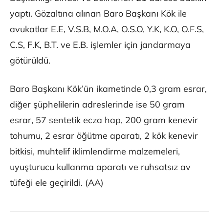
yaptı. Gözaltına alınan Baro Başkanı Kök ile
avukatlar E.E, V.S.B, M.O.A, O.S.O, Y.K, K.O, O.F.S,
C.S, F.K, B.T. ve E.B. işlemler için jandarmaya
götürüldü.
Baro Başkanı Kök’ün ikametinde 0,3 gram esrar,
diğer şüphelilerin adreslerinde ise 50 gram
esrar, 57 sentetik ecza hap, 200 gram kenevir
tohumu, 2 esrar öğütme aparatı, 2 kök kenevir
bitkisi, muhtelif iklimlendirme malzemeleri,
uyuşturucu kullanma aparatı ve ruhsatsız av
tüfeği ele geçirildi. (AA)