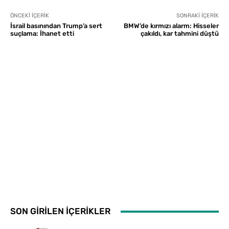
ÖNCEKI İÇERIK
SONRAKI İÇERIK
İsrail basınından Trump’a sert
BMW’de kırmızı alarm: Hisseler
suçlama: İhanet etti
çakıldı, kar tahmini düştü
SON GİRİLEN İÇERİKLER