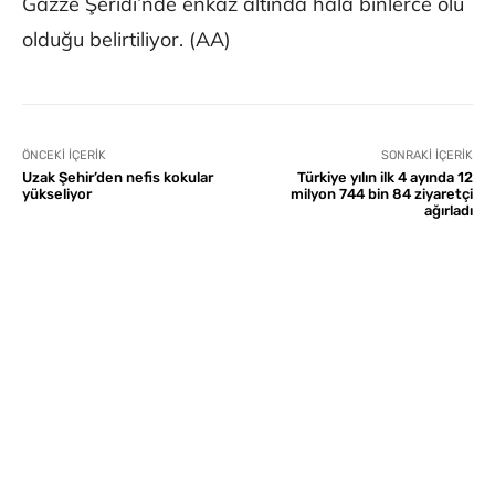
Gazze Şeridi’nde enkaz altında hâlâ binlerce ölü
olduğu belirtiliyor. (AA)
ÖNCEKI İÇERIK
SONRAKI İÇERIK
Uzak Şehir’den nefis kokular
Türkiye yılın ilk 4 ayında 12
yükseliyor
milyon 744 bin 84 ziyaretçi
ağırladı