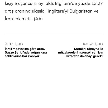
kişiyle üçüncü sırayı aldı. İngiltere’de yüzde 13,27
artış oranına ulaşıldı. İngiltere’yi Bulgaristan ve
İran takip etti. (AA)
ÖNCEKI İÇERIK
SONRAKI İÇERIK
İsrail medyasına göre ordu,
Kremlin: Ukrayna ile
Gazze Şeridi’nde yoğun kara
müzakerelerin sonraki yeri için
saldırılarına hazırlanıyor
iki tarafın da onayı gerekli