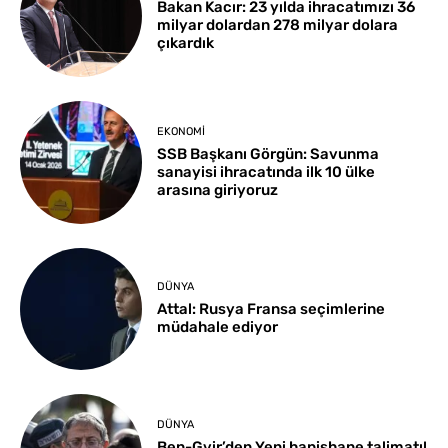
Bakan Kacır: 23 yılda ihracatımızı 36
milyar dolardan 278 milyar dolara
çıkardık
EKONOMI
SSB Başkanı Görgün: Savunma
sanayisi ihracatında ilk 10 ülke
arasına giriyoruz
DÜNYA
Attal: Rusya Fransa seçimlerine
müdahale ediyor
DÜNYA
Ben-Gvir’den Yeni hapishane talimatı!