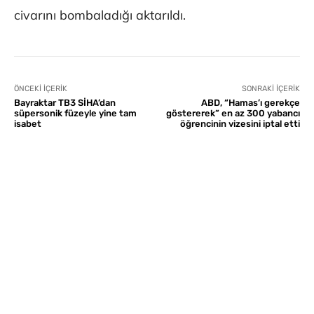
civarını bombaladığı aktarıldı.
ÖNCEKI İÇERIK
SONRAKI İÇERIK
Bayraktar TB3 SİHA’dan
ABD, “Hamas’ı gerekçe
süpersonik füzeyle yine tam
göstererek” en az 300 yabancı
isabet
öğrencinin vizesini iptal etti