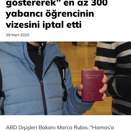
göstererek” en az 300
yabancı öğrencinin
vizesini iptal etti
28 Mart 2025
ABD Dışişleri Bakanı Marco Rubio, “Hamas’a