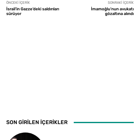
ÖNCEKI İÇERIK
SONRAKI İÇERIK
İsrail’in Gazze’deki saldırıları
İmamoğlu’nun avukatı
sürüyor
gözaltına alındı
SON GİRİLEN İÇERİKLER