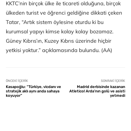
KKTC’nin birçok ülke ile ticareti olduğuna, birçok
ülkeden turist ve öğrenci geldiğine dikkati çeken
Tatar, “Artık sistem öylesine oturdu ki bu
kurumsal yapıyı kimse kolay kolay bozamaz.
Güney Kıbrıs’ın, Kuzey Kıbrıs üzerinde hiçbir
yetkisi yoktur.” açıklamasında bulundu. (AA)
ÖNCEKI İÇERIK
SONRAKI İÇERIK
Kasapoğlu: “Türkiye, vicdanı ve
Madrid derbisinde kazanan
stratejik aklı aynı anda sahaya
Atletico! Arda’nın golü ve asisti
koyuyor”
yetmedi