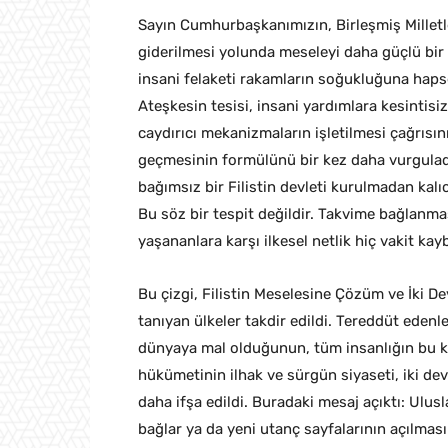
Sayın Cumhurbaşkanımızın, Birleşmiş Millet
giderilmesi yolunda meseleyi daha güçlü bir 
insani felaketi rakamların soğukluğuna haps
Ateşkesin tesisi, insani yardımlara kesintisiz
caydırıcı mekanizmaların işletilmesi çağrısını
geçmesinin formülünü bir kez daha vurguladı
bağımsız bir Filistin devleti kurulmadan kalı
Bu söz bir tespit değildir. Takvime bağlanma
yaşananlara karşı ilkesel netlik hiç vakit ka
Bu çizgi, Filistin Meselesine Çözüm ve İki De
tanıyan ülkeler takdir edildi. Tereddüt edenle
dünyaya mal olduğunun, tüm insanlığın bu k
hükümetinin ilhak ve sürgün siyaseti, iki de
daha ifşa edildi. Buradaki mesaj açıktı: Ulus
bağlar ya da yeni utanç sayfalarının açılmas