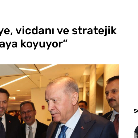
e, vicdanı ve stratejik
haya koyuyor”
S