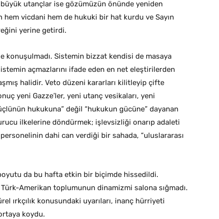
ha büyük utançlar ise gözümüzün önünde yeniden
çin hem vicdani hem de hukuki bir hat kurdu ve Sayın
ini yerine getirdi.
ze konuşulmadı. Sistemin bizzat kendisi de masaya
istemin açmazlarını ifade eden en net eleştirilerden
şmış halidir. Veto düzeni kararları kilitleyip çifte
ç yeni Gazze’ler, yeni utanç vesikaları, yeni
 “güçlünün hukukuna” değil “hukukun gücüne” dayanan
urucu ilkelerine döndürmek; işlevsizliği onarıp adaleti
er personelinin dahi can verdiği bir sahada, “uluslararası
yutu da bu hafta etkin bir biçimde hissedildi.
, Türk-Amerikan toplumunun dinamizmi salona sığmadı.
el ırkçılık konusundaki uyarıları, inanç hürriyeti
 ortaya koydu.