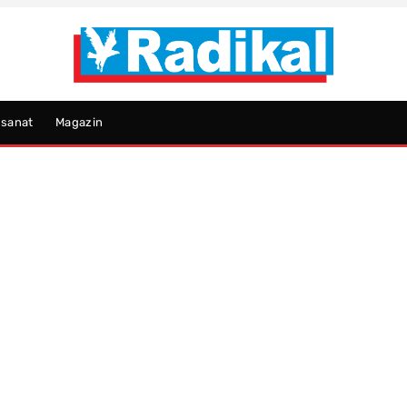
psanat
Magazin