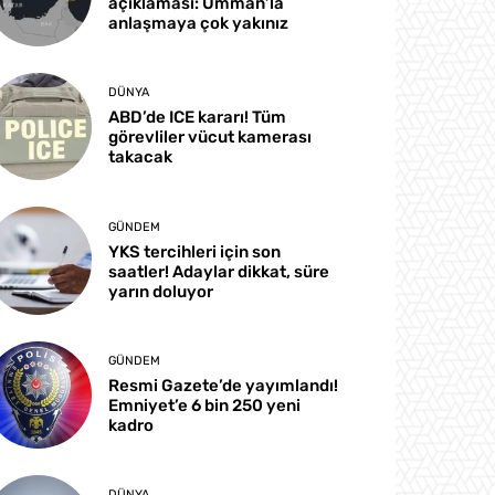
açıklaması: Umman’la
anlaşmaya çok yakınız
DÜNYA
ABD’de ICE kararı! Tüm
görevliler vücut kamerası
takacak
GÜNDEM
YKS tercihleri için son
saatler! Adaylar dikkat, süre
yarın doluyor
GÜNDEM
Resmi Gazete’de yayımlandı!
Emniyet’e 6 bin 250 yeni
kadro
DÜNYA