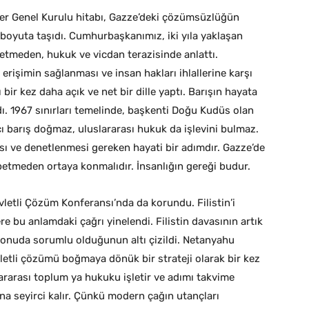
ler Genel Kurulu hitabı, Gazze’deki çözümsüzlüğün
boyuta taşıdı. Cumhurbaşkanımız, iki yıla yaklaşan
etmeden, hukuk ve vicdan terazisinde anlattı.
 erişimin sağlanması ve insan hakları ihlallerine karşı
 bir kez daha açık ve net bir dille yaptı. Barışın hayata
. 1967 sınırları temelinde, başkenti Doğu Kudüs olan
cı barış doğmaz, uluslararası hukuk da işlevini bulmaz.
sı ve denetlenmesi gereken hayati bir adımdır. Gazze’de
ybetmeden ortaya konmalıdır. İnsanlığın gereği budur.
vletli Çözüm Konferansı’nda da korundu. Filistin’i
re bu anlamdaki çağrı yinelendi. Filistin davasının artık
onuda sorumlu olduğunun altı çizildi. Netanyahu
vletli çözümü boğmaya dönük bir strateji olarak bir kez
lararası toplum ya hukuku işletir ve adımı takvime
ına seyirci kalır. Çünkü modern çağın utançları