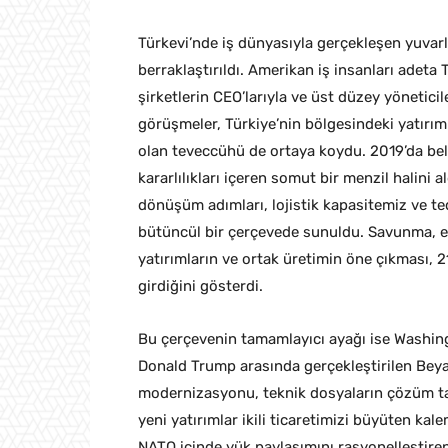
Türkevi’nde iş dünyasıyla gerçekleşen yuvar
berraklaştırıldı. Amerikan iş insanları adet
şirketlerin CEO’larıyla ve üst düzey yönetici
görüşmeler, Türkiye’nin bölgesindeki yatırım
olan teveccühü de ortaya koydu. 2019’da belir
kararlılıkları içeren somut bir menzil halini al
dönüşüm adımları, lojistik kapasitemiz ve ted
bütüncül bir çerçevede sunuldu. Savunma, ene
yatırımların ve ortak üretimin öne çıkması, 21
girdiğini gösterdi.
Bu çerçevenin tamamlayıcı ayağı ise Washi
Donald Trump arasında gerçekleştirilen Beya
modernizasyonu, teknik dosyaların çözüm takvim
yeni yatırımlar ikili ticaretimizi büyüten ka
NATO içinde yük paylaşımını rasyonelleştiren, 