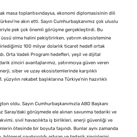
lak masa toplantısındaysa, ekonomi diplomasisinin dili
a Türkevi’ne akın etti. Sayın Cumhurbaşkanımız çok uluslu
leriyle pek çok önemli görüşme gerçekleştirdi. Bu
 üssü olma halini pekiştirirken, yatırım ekosistemine
lediğimiz 100 milyar dolarlık ticaret hedefi ortak
dı. Orta Vadeli Program hedefleri, yeşil ve dijital
arik zinciri avantajlarımız, yatırımcıya güven veren
rji, siber ve uzay ekosistemlerinde karşılıklı
. yüzyılın rekabet başlıklarına Türkiye’nin hazırlıklı
ngton oldu. Sayın Cumhurbaşkanımızla ABD Başkanı
z Saray’daki görüşmede ele alınan savunma tedariki ve
i, sivil havacılıkta iş birlikleri, enerji güvenliği ve
lemlerin ötesinde bir boyuta taşındı. Bunlar aynı zamanda
bölgesel caydırıcılığı artıran ve tedarik zincirlerini