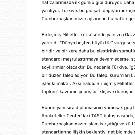
hafızalarımızda ilk günkü gibi duruyor. Da
yazılıyor. Türkiye, bu gidişatı değiştirmek i
Cumhurbaşkanımızın ağzından bu hattın gereğ
Birleşmiş Milletler kürsüsünde yalnızca Gaz
yatırıldı. “Dünya beşten büyüktür” vurgusu s
biridir ve bir kere daha bu eleştirinin somutla
standardı meşrulaştırmaya devam ederse, sonu
soykırımlar olacaktır. Bu nedenle Türkiye,
bir düzen talep ediyor. Bu talep, kurumları k
işler kılmaktır. Aksi halde, Birleşmiş Milletl
toplum” kavramı içi boş bir klişeye dönüşür.
Bunun yanı sıra diplomasinin yumuşak güç bo
Rockefeller Center’daki TASC buluşmasında
Cumhurbaşkanımızın İslam karşıtlığı ve kültür
standartlarına ilişkin beklentiyi net biçimde