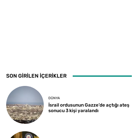
SON GİRİLEN İÇERİKLER
DÜNYA
İsrail ordusunun Gazze’de açtığı ateş
sonucu 3 kişi yaralandı