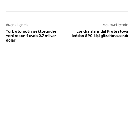
ÖNCEKI İÇERIK
SONRAKI İÇERIK
Türk otomotiv sektöründen
Londra alarmda! Protestoya
yeni rekor! 1 ayda 2,7 milyar
katılan 890 kişi gözaltına alındı
dolar