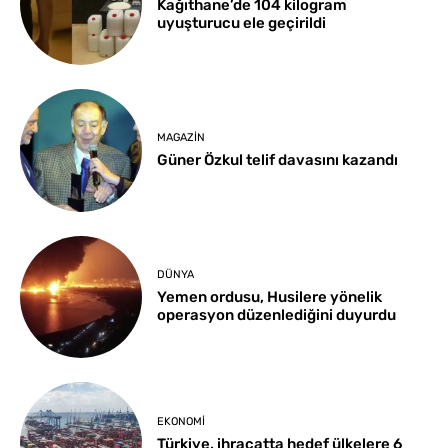
Kağıthane’de 104 kilogram
uyuşturucu ele geçirildi
MAGAZIN
Güner Özkul telif davasını kazandı
DÜNYA
Yemen ordusu, Husilere yönelik
operasyon düzenlediğini duyurdu
EKONOMI
Türkiye, ihracatta hedef ülkelere 6