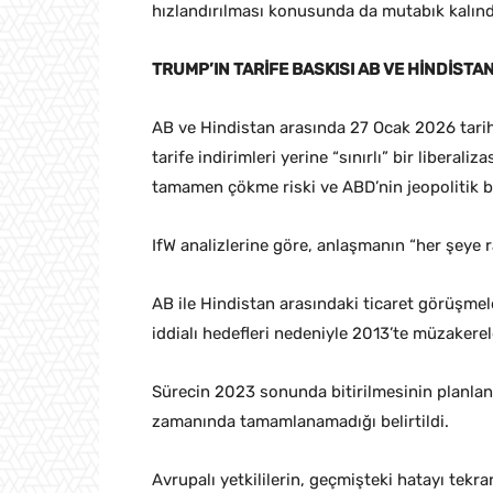
hızlandırılması konusunda da mutabık kalınd
TRUMP’IN TARİFE BASKISI AB VE HİNDİSTA
AB ve Hindistan arasında 27 Ocak 2026 tarih
tarife indirimleri yerine “sınırlı” bir libera
tamamen çökme riski ve ABD’nin jeopolitik b
IfW analizlerine göre, anlaşmanın “her şeye 
AB ile Hindistan arasındaki ticaret görüşmeler
iddialı hedefleri nedeniyle 2013’te müzakerel
Sürecin 2023 sonunda bitirilmesinin planla
zamanında tamamlanamadığı belirtildi.
Avrupalı yetkililerin, geçmişteki hatayı tek