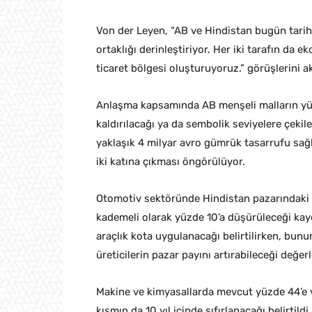
Von der Leyen, “AB ve Hindistan bugün tari
ortaklığı derinleştiriyor. Her iki tarafın da 
ticaret bölgesi oluşturuyoruz.” görüşlerini ak
Anlaşma kapsamında AB menşeli malların yü
kaldırılacağı ya da sembolik seviyelere çekilec
yaklaşık 4 milyar avro gümrük tasarrufu sağ
iki katına çıkması öngörülüyor.
Otomotiv sektöründe Hindistan pazarındaki 
kademeli olarak yüzde 10’a düşürüleceği kayde
araçlık kota uygulanacağı belirtilirken, b
üreticilerin pazar payını artırabileceği değerl
Makine ve kimyasallarda mevcut yüzde 44’e va
kısmın da 10 yıl içinde sıfırlanacağı belirtildi.