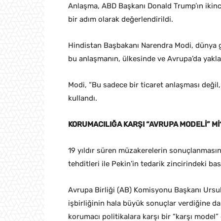
Anlaşma, ABD Başkanı Donald Trump’ın ikinci
bir adım olarak değerlendirildi.
Hindistan Başbakanı Narendra Modi, dünya ge
bu anlaşmanın, ülkesinde ve Avrupa’da yaklaşı
Modi, “Bu sadece bir ticaret anlaşması değil, o
kullandı.
KORUMACILIĞA KARŞI “AVRUPA MODELİ” Mİ
19 yıldır süren müzakerelerin sonuçlanmasın
tehditleri ile Pekin’in tedarik zincirindeki ba
Avrupa Birliği (AB) Komisyonu Başkanı Ursul
işbirliğinin hala büyük sonuçlar verdiğine 
korumacı politikalara karşı bir “karşı model