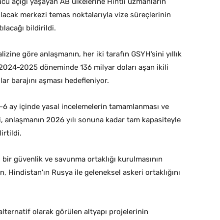
ü açığı yaşayan AB ülkelerine Hintli uzmanların
lacak merkezi temas noktalarıyla vize süreçlerinin
lacağı bildirildi.
zine göre anlaşmanın, her iki tarafın GSYH’sini yıllık
 2024-2025 döneminde 136 milyar doları aşan ikili
ar barajını aşması hedefleniyor.
-6 ay içinde yasal incelemelerin tamamlanması ve
, anlaşmanın 2026 yılı sonuna kadar tam kapasiteyle
rtildi.
 bir güvenlik ve savunma ortaklığı kurulmasının
nin, Hindistan’ın Rusya ile geleneksel askeri ortaklığını
lternatif olarak görülen altyapı projelerinin