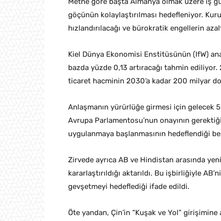
Metne göre başta Almanya olmak üzere iş güc
göçünün kolaylaştırılması hedefleniyor. Kuru
hızlandırılacağı ve bürokratik engellerin azaltı
Kiel Dünya Ekonomisi Enstitüsünün (IfW) anali
bazda yüzde 0,13 artıracağı tahmin ediliyor.
ticaret hacminin 2030’a kadar 200 milyar dol
Anlaşmanın yürürlüğe girmesi için gelecek 5
Avrupa Parlamentosu’nun onayının gerektiği
uygulanmaya başlanmasının hedeflendiği beli
Zirvede ayrıca AB ve Hindistan arasında yeni
kararlaştırıldığı aktarıldı. Bu işbirliğiyle AB’
gevşetmeyi hedeflediği ifade edildi.
Öte yandan, Çin’in “Kuşak ve Yol” girişimine a