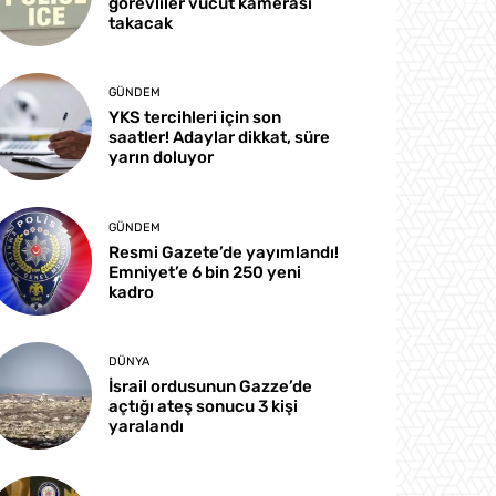
görevliler vücut kamerası
takacak
GÜNDEM
YKS tercihleri için son
saatler! Adaylar dikkat, süre
yarın doluyor
GÜNDEM
Resmi Gazete’de yayımlandı!
Emniyet’e 6 bin 250 yeni
kadro
DÜNYA
İsrail ordusunun Gazze’de
açtığı ateş sonucu 3 kişi
yaralandı