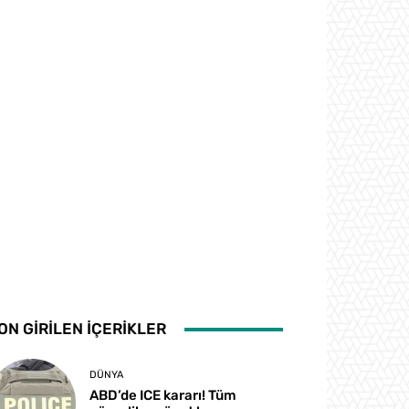
ON GİRİLEN İÇERİKLER
DÜNYA
ABD’de ICE kararı! Tüm