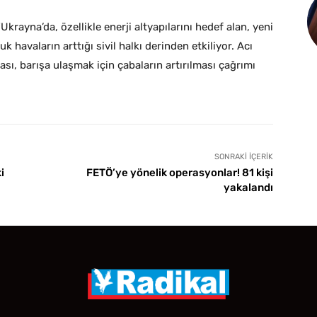
rayna’da, özellikle enerji altyapılarını hedef alan, yeni
k havaların arttığı sivil halkı derinden etkiliyor. Acı
sı, barışa ulaşmak için çabaların artırılması çağrımı
SONRAKI İÇERIK
i
FETÖ’ye yönelik operasyonlar! 81 kişi
yakalandı