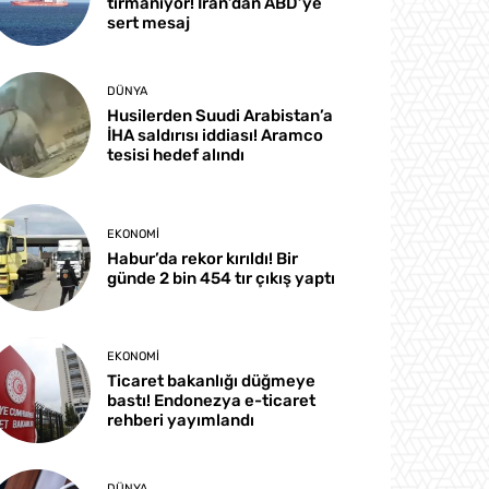
tırmanıyor! İran’dan ABD’ye
sert mesaj
DÜNYA
Husilerden Suudi Arabistan’a
İHA saldırısı iddiası! Aramco
tesisi hedef alındı
EKONOMI
Habur’da rekor kırıldı! Bir
günde 2 bin 454 tır çıkış yaptı
EKONOMI
Ticaret bakanlığı düğmeye
bastı! Endonezya e-ticaret
rehberi yayımlandı
DÜNYA