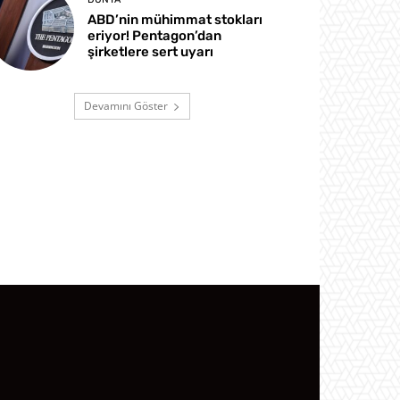
ABD’nin mühimmat stokları
eriyor! Pentagon’dan
şirketlere sert uyarı
Devamını Göster