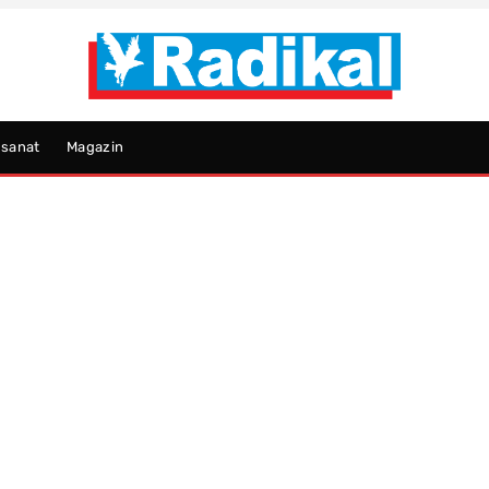
psanat
Magazin