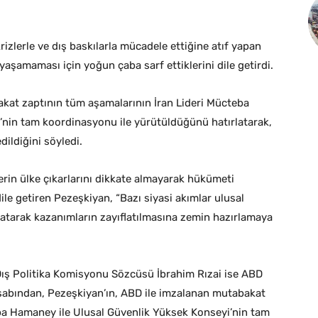
zlerle ve dış baskılarla mücadele ettiğine atıf yapan
şamaması için yoğun çaba sarf ettiklerini dile getirdi.
kat zaptının tüm aşamalarının İran Lideri Mücteba
’nin tam koordinasyonu ile yürütüldüğünü hatırlatarak,
dildiğini söyledi.
rin ülke çıkarlarını dikkate almayarak hükümeti
le getiren Pezeşkiyan, “Bazı siyasi akımlar ulusal
ratarak kazanımların zayıflatılmasına zemin hazırlamaya
 Dış Politika Komisyonu Sözcüsü İbrahim Rızai ise ABD
abından, Pezeşkiyan’ın, ABD ile imzalanan mutabakat
ba Hamaney ile Ulusal Güvenlik Yüksek Konseyi’nin tam