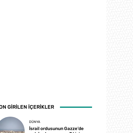
ON GİRİLEN İÇERİKLER
DÜNYA
İsrail ordusunun Gazze’de