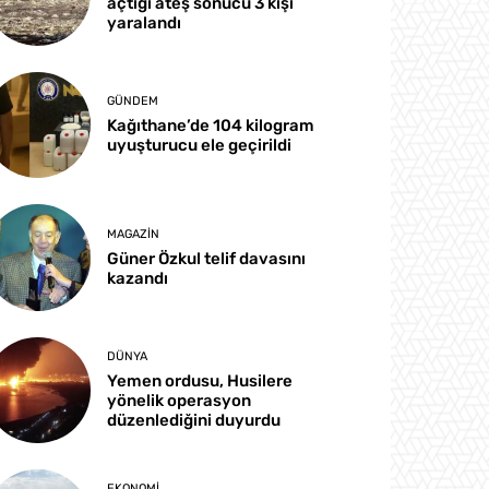
açtığı ateş sonucu 3 kişi
yaralandı
GÜNDEM
Kağıthane’de 104 kilogram
uyuşturucu ele geçirildi
MAGAZIN
Güner Özkul telif davasını
kazandı
DÜNYA
Yemen ordusu, Husilere
yönelik operasyon
düzenlediğini duyurdu
EKONOMI