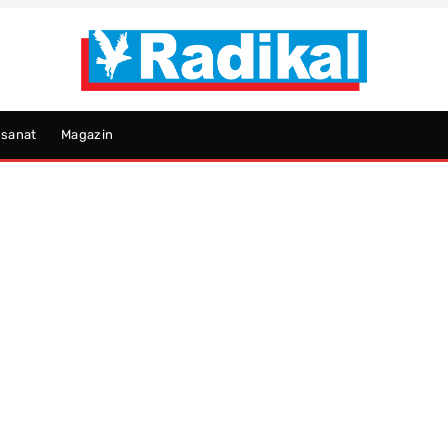
psanat
Magazin