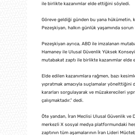
ile birlikte kazanımlar elde ettiğini söyledi.
Göreve geldiği günden bu yana hükümetin, kri
Pezeşkiyan, halkın günlük yaşamında sorun ya
Pezeşkiyan ayrıca, ABD ile imzalanan mutaba
Hamaney ile Ulusal Güvenlik Yüksek Konseyi
mutabakat zaptı ile birlikte kazanımlar elde e
Elde edilen kazanımlara rağmen, bazı kesimle
yıpratmak amacıyla suçlamalar yönelttiğini di
kararları sorgulayarak ve müzakerecileri yıp
çalışmaktadır.” dedi.
Öte yandan, İran Meclisi Ulusal Güvenlik ve
merkezli X sosyal medya platformundaki hes
zaptının tüm aşamalarının İran Lideri Mücte