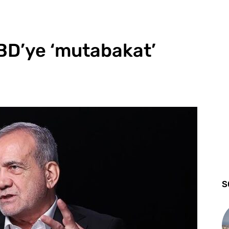
BD’ye ‘mutabakat’
S