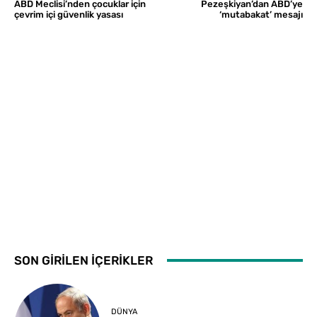
ABD Meclisi’nden çocuklar için
Pezeşkiyan’dan ABD’ye
çevrim içi güvenlik yasası
‘mutabakat’ mesajı
SON GİRİLEN İÇERİKLER
DÜNYA