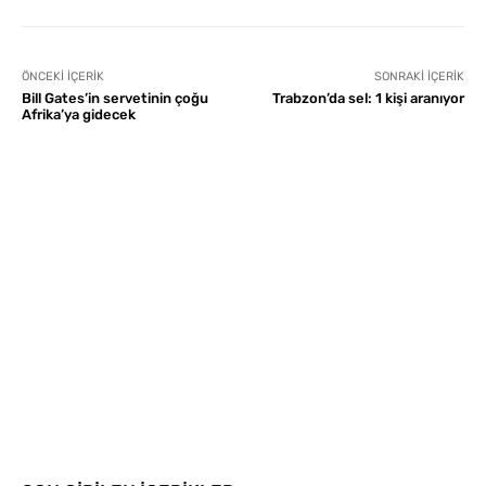
ÖNCEKI İÇERIK
SONRAKI İÇERIK
Bill Gates’in servetinin çoğu
Trabzon’da sel: 1 kişi aranıyor
Afrika’ya gidecek