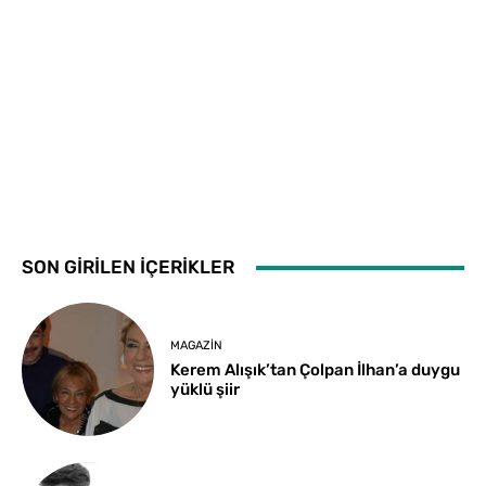
SON GİRİLEN İÇERİKLER
MAGAZIN
Kerem Alışık’tan Çolpan İlhan’a duygu
yüklü şiir