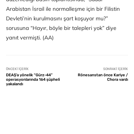
Arabistan İsrail ile normalleşme için bir Filistin
Devleti’nin kurulmasını şart koşuyor mu?”
sorusuna “Hayır, böyle bir talepleri yok” diye
yanıt vermişti. (AA)
ÖNCEKI İÇERIK
SONRAKI İÇERIK
DEAŞ’a yönelik “Gürz-44”
Rönesanstan önce Kariye /
operasyonlarında 164 şüpheli
Chora vardı
yakalandı