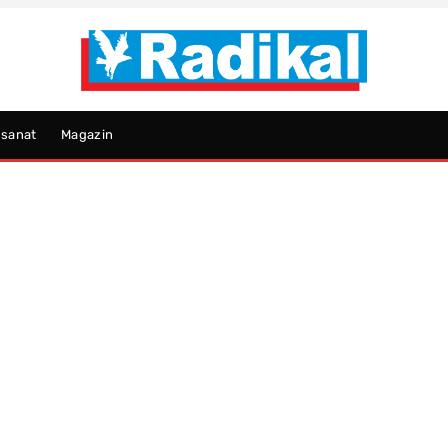
psanat
Magazin