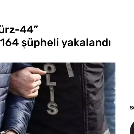
Gürz-44”
164 şüpheli yakalandı
S