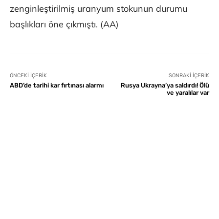
zenginleştirilmiş uranyum stokunun durumu
başlıkları öne çıkmıştı. (AA)
ÖNCEKI İÇERIK
SONRAKI İÇERIK
ABD’de tarihi kar fırtınası alarmı
Rusya Ukrayna’ya saldırdı! Ölü
ve yaralılar var