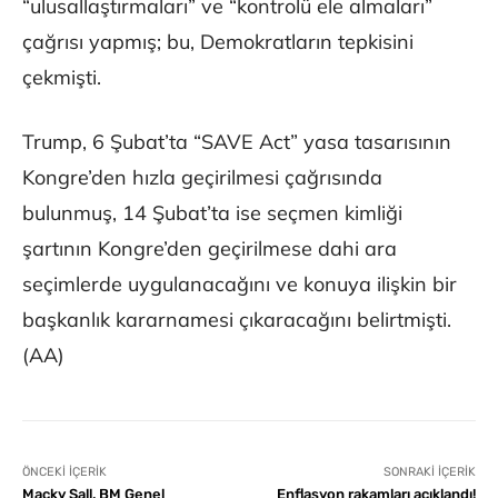
“ulusallaştırmaları” ve “kontrolü ele almaları”
çağrısı yapmış; bu, Demokratların tepkisini
çekmişti.
Trump, 6 Şubat’ta “SAVE Act” yasa tasarısının
Kongre’den hızla geçirilmesi çağrısında
bulunmuş, 14 Şubat’ta ise seçmen kimliği
şartının Kongre’den geçirilmese dahi ara
seçimlerde uygulanacağını ve konuya ilişkin bir
başkanlık kararnamesi çıkaracağını belirtmişti.
(AA)
ÖNCEKI İÇERIK
SONRAKI İÇERIK
Macky Sall, BM Genel
Enflasyon rakamları açıklandı!