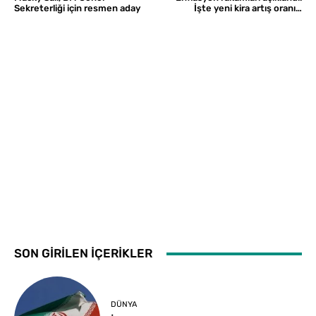
Sekreterliği için resmen aday
İşte yeni kira artış oranı…
SON GİRİLEN İÇERİKLER
DÜNYA