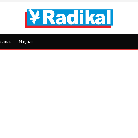
psanat
Magazin