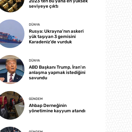
2023’ten bu yana en yüksek
seviyeye çıktı
DÜNYA
Rusya: Ukrayna’nın askeri
yük taşıyan 3 gemisini
Karadeniz’de vurduk
DÜNYA
ABD Başkanı Trump, İran’ın
anlaşma yapmak istediğini
savundu
GÜNDEM
Ahbap Derneğinin
yönetimine kayyum atandı
GÜNDEM