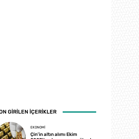
ON GİRİLEN İÇERİKLER
EKONOMI
Çin’in altın alımı Ekim