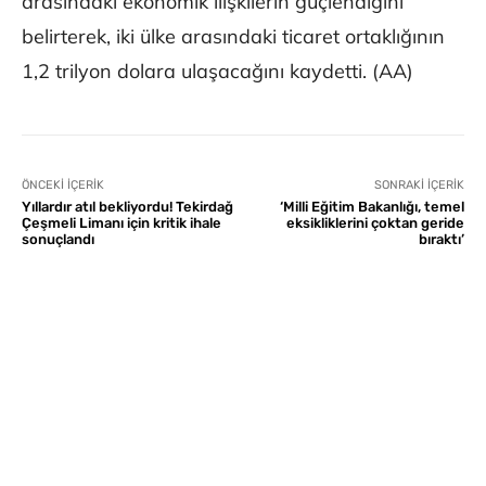
arasındaki ekonomik ilişkilerin güçlendiğini
belirterek, iki ülke arasındaki ticaret ortaklığının
1,2 trilyon dolara ulaşacağını kaydetti. (AA)
ÖNCEKI İÇERIK
SONRAKI İÇERIK
Yıllardır atıl bekliyordu! Tekirdağ
‘Milli Eğitim Bakanlığı, temel
Çeşmeli Limanı için kritik ihale
eksikliklerini çoktan geride
sonuçlandı
bıraktı’